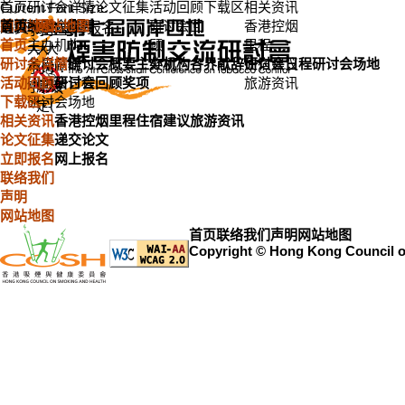
首页
研讨会详情
论文征集
活动回顾
下载区
相关资讯
Current Font Size:
>
跳到內容
繁體
网站地图
首页
研讨会概要
网站地图
研讨会回
香港控烟
A
)
A
)
A
)
递交论文
立即报名
字型
字型
字型
首页
主办机构
顾
里程
大
大
大
研讨会详情
各界献辞
研讨会概要
主办机构
奖项
各界献辞
住宿建议
研讨会日程
研讨会场地
小：
小：
小：
活动回顾
研讨会日程
研讨会回顾
奖项
旅游资讯
小(
原设
大(
下载区
研讨会场地
定(
相关资讯
香港控烟里程
住宿建议
旅游资讯
论文征集
递交论文
立即报名
网上报名
联络我们
声明
网站地图
首页
联络我们
声明
网站地图
Copyright © Hong Kong Council 