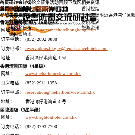
首页
研讨会详情
论文征集
活动回顾
下载区
相关资讯
Current Font Size:
>
>
跳到內容
繁體
住宿建议
首页
研讨会概要
相关资讯
住宿建议
研讨会回
香港控烟
A
)
A
)
A
)
递交论文
立即报名
字型
字型
字型
主办机构
顾
里程
参加者需要自行安排会议期间之住宿，以下为会场附近香港湾仔区
大
大
大
各界献辞
奖项
住宿建议
香港万丽海景酒店（5星级）
小：
小：
小：
研讨会日程
旅游资讯
小(
原设
大(
网址：
www.renaissancehotelhongkong.com
研讨会场地
定(
订房电话：
(852) 2802 8888
订房电邮：
reservations.hkghv@renaissancehotels.com
地址：
香港湾仔港湾道 1 号
香港湾景国际（4星级）
网址：
www.theharbourview.com.hk
订房电话：
(852) 2911 1358
订房电邮：
reservation@theharbourview.com.hk
地址：
香港湾仔港湾道 4 号
丽骏酒店（3星半级）
网址：
www.brightonhotel.com.hk
订房电话：
(852) 3793 7700