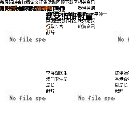
首页
研讨会详情
论文征集
活动回顾
下载区
相关资讯
Current Font Size:
>
>
跳到內容
繁體
各界献辞
首页
研讨会概要
研讨会详情
各界献辞
研讨会回
香港控烟
A
)
A
)
A
)
递交论文
立即报名
字型
字型
字型
主办机构
梁振英大紫荆勋贤GBS太平绅士
顾
里程
大
大
大
各界献辞
香港特别行政区
奖项
住宿建议
小：
小：
小：
研讨会日程
行政长官
旅游资讯
小(
原设
大(
研讨会场地
献辞
定(
李展润医生
陈肇始
澳门卫生局
香港食
局长
副局长
献辞
献辞